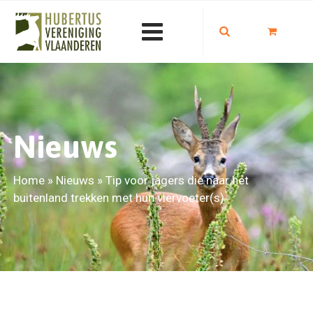
Nieuws
Home
»
Nieuws
»
Tip voor jagers die naar het
buitenland trekken met hun viervoeter(s)