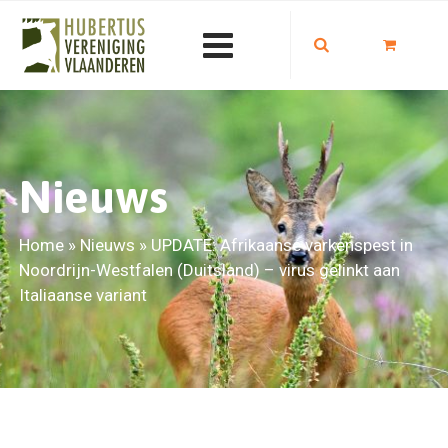
Nieuws
Home
»
Nieuws
»
UPDATE: Afrikaanse varkenspest in
Noordrijn-Westfalen (Duitsland) – virus gelinkt aan
Italiaanse variant