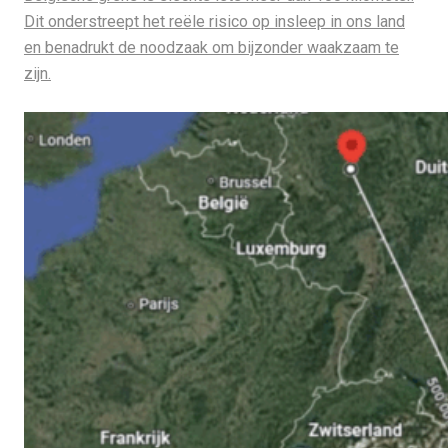
Dit onderstreept het reële risico op insleep in ons land
en benadrukt de noodzaak om bijzonder waakzaam te
zijn.