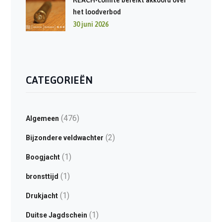
REACH-comité bereikt akkoord over
het loodverbod
30 juni 2026
CATEGORIEËN
(476)
Algemeen
(2)
Bijzondere veldwachter
(1)
Boogjacht
(1)
bronsttijd
(1)
Drukjacht
(1)
Duitse Jagdschein