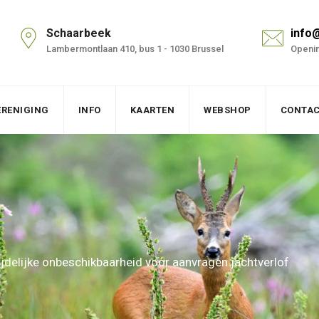
Schaarbeek
info
Lambermontlaan 410, bus 1 - 1030 Brussel
Openin
ERENIGING
INFO
KAARTEN
WEBSHOP
CONTA
ijdelijke onbeschikbaarheid voor aanvragen jachtverlof