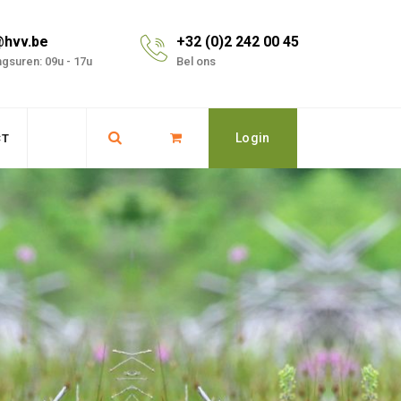
@hvv.be
+32 (0)2 242 00 45
gsuren: 09u - 17u
Bel ons
Login
CT