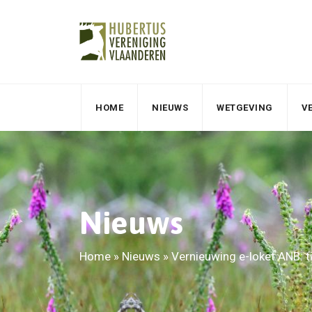
HOME
NIEUWS
WETGEVING
V
Nieuws
Home
»
Nieuws
»
Vernieuwing e-loket ANB: t