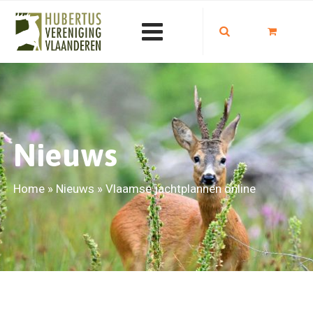
Nieuws
Home
»
Nieuws
»
Vlaamse jachtplannen online