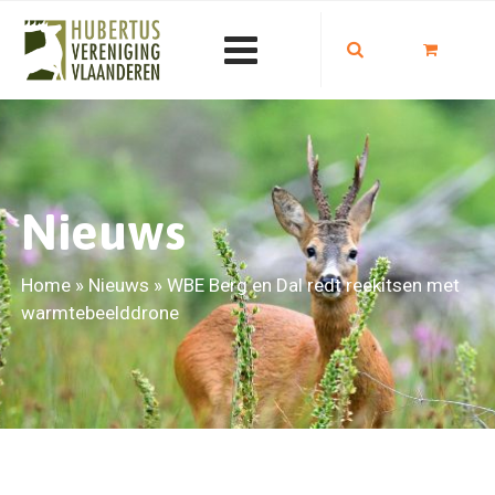
Nieuws
Home
»
Nieuws
»
WBE Berg en Dal redt reekitsen met
warmtebeelddrone