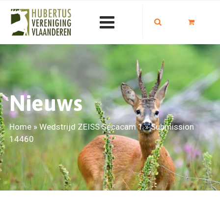
Nieuws
Home
»
Wedstrijd ZEISS Secacam 1
»
Submission
14460