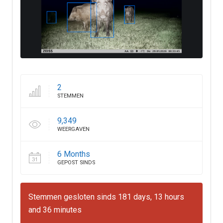
2
STEMMEN
9,349
WEERGAVEN
6 Months
GEPOST SINDS
Stemmen gesloten sinds 181 days, 13 hours
and 36 minutes