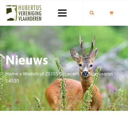
Nieuws
Home
»
Wedstrijd ZEISS Secacam 1
»
Submission
14531