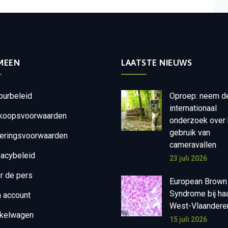
MEEN
LAATSTE NIEUWS
ourbeleid
Oproep: neem d
internationaal
koopsvoorwaarden
onderzoek over 
gebruik van
eringsvoorwaarden
cameravallen
vacybeleid
23 juli 2026
r de pers
European Brown
Syndrome bij ha
n account
West-Vlaandere
kelwagen
15 juli 2026