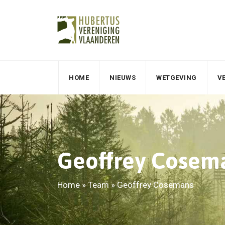
HOME
NIEUWS
WETGEVING
V
Geoffrey Cosem
Home
»
Team
»
Geoffrey Cosemans