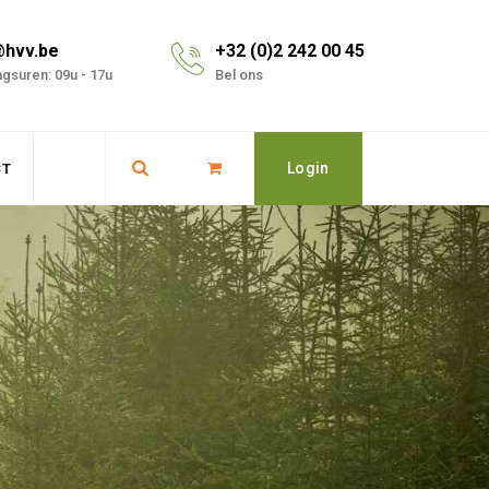
@hvv.be
+32 (0)2 242 00 45
gsuren: 09u - 17u
Bel ons
Login
CT