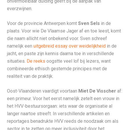
onvermoeibaar duiding geeft bij de aanpak van
everzwijnen.
Voor de provincie Antwerpen komt
Sven Sels
in de
plaats. Voor wie De Vlaamse Jager af en toe leest, komt
die naam allicht niet onbekend voor. Sven schreef
namelijk een
uitgebreid essay over weidelijkheid
in de
jacht, en paste zijn kennis daarna toe in verschillende
situaties.
De reeks
oogstte veel lof bij lezers, want
combineerde ethisch gestemde principes met de
realiteit van de praktijk.
Oost-Vlaanderen vaardigt voortaan
Miet De Visscher
af:
een primeur. Voor het eerst namelijk zetelt een vrouw in
het HVV-bestuursorgaan: iets waar de organisatie al
langer naartoe streeft. In verschillende artikelen en
reportages benadrukte HVV reeds de noodzaak om als
sector in te zetten op meer inclusiviteit door het