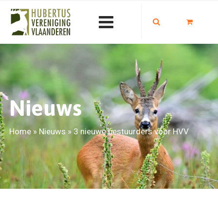
Nieuws
Home
»
Nieuws
»
3 nieuwe bestuurders voor HVV