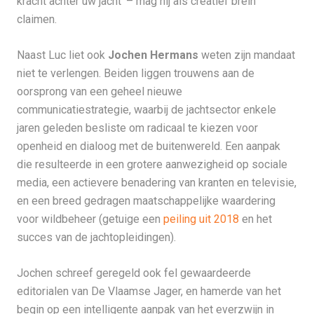
kracht achter uw jacht’ – mag hij als creatief brein
claimen.
Naast Luc liet ook
Jochen Hermans
weten zijn mandaat
niet te verlengen. Beiden liggen trouwens aan de
oorsprong van een geheel nieuwe
communicatiestrategie, waarbij de jachtsector enkele
jaren geleden besliste om radicaal te kiezen voor
openheid en dialoog met de buitenwereld. Een aanpak
die resulteerde in een grotere aanwezigheid op sociale
media, een actievere benadering van kranten en televisie,
en een breed gedragen maatschappelijke waardering
voor wildbeheer (getuige een
peiling uit 2018
en het
succes van de jachtopleidingen).
Jochen schreef geregeld ook fel gewaardeerde
editorialen van De Vlaamse Jager, en hamerde van het
begin op een intelligente aanpak van het everzwijn in