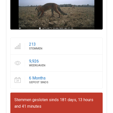
213
STEMMEN
9,926
WEERGAVEN
6 Months
GEPOST SINDS
Stemmen gesloten sinds 181 days, 13 hours
and 41 minutes