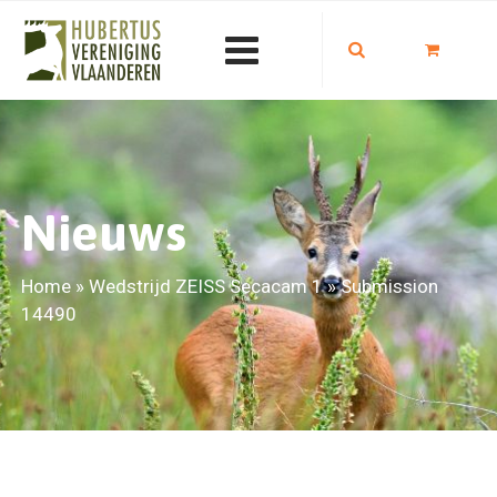
Nieuws
Home
»
Wedstrijd ZEISS Secacam 1
»
Submission
14490