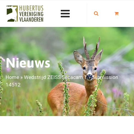
Nieuws
Home
»
Wedstrijd ZEISS Secacam 1
»
Submission
14512