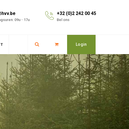
@hvv.be
+32 (0)2 242 00 45
gsuren: 09u - 17u
Bel ons
Login
CT