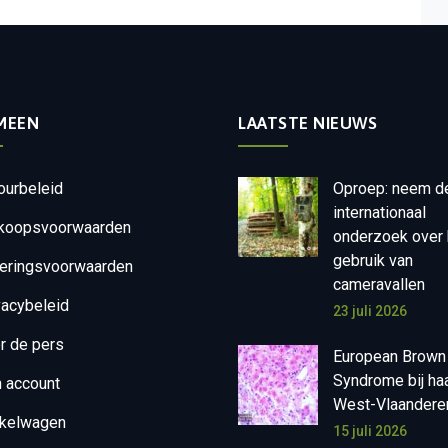
MEEN
LAATSTE NIEUWS
ourbeleid
Oproep: neem d
internationaal
koopsvoorwaarden
onderzoek over 
gebruik van
eringsvoorwaarden
cameravallen
vacybeleid
23 juli 2026
r de pers
European Brown
Syndrome bij ha
n account
West-Vlaandere
kelwagen
15 juli 2026