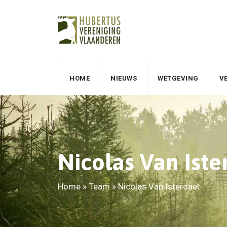
HOME
NIEUWS
WETGEVING
V
Nicolas Van Iste
Home
»
Team
»
Nicolas Van Isterdael