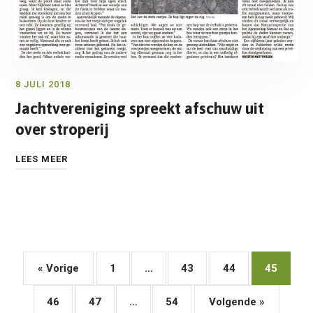
8 JULI 2018
Jachtvereniging spreekt afschuw uit
over stroperij
LEES MEER
« Vorige
1
…
43
44
45
46
47
…
54
Volgende »